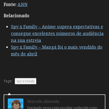
Fonte:
ANN
Relacionado
Spy x Family – Anime supera expectativas e
consegue excelentes números de audiência
na sua estreia
Spy x Family – Mangá foi o mais vendido do
mês de abril
Tags:
Spy x Family
Marcelo Almeida
Fascinado nessa coisa peculiar conhecida como