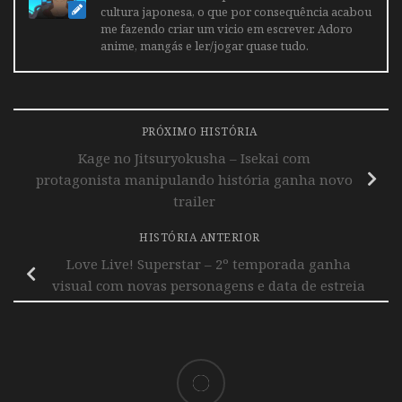
cultura japonesa, o que por consequência acabou
me fazendo criar um vicio em escrever. Adoro
anime, mangás e ler/jogar quase tudo.
PRÓXIMO HISTÓRIA
Kage no Jitsuryokusha – Isekai com
protagonista manipulando história ganha novo
trailer
HISTÓRIA ANTERIOR
Love Live! Superstar – 2º temporada ganha
visual com novas personagens e data de estreia