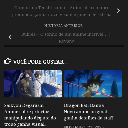
Otonari no Tenshi-sama – Anime de romance
premiado ganha novo visual e janela de estreia
HISTÓRIA ANTERIOR
Bubble – O sonho de um anime incrível… |
Review
VOCÊ PODE GOSTAR...
Saikyou Degarashi –
Dragon Ball Daima –
Anime sobre príncipe
Novo anime original
manipulando disputa do
ganha detalhes da staff
trono ganha visual,
NOVEMBRO 21, 2023