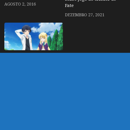
AGOSTO 2, 2016
Fate
DEZEMBRO 27, 2021
Isekai smartphone – 2º
temporada ganha
trailer com OP e data de
estreia
FEVEREIRO 17, 2023
DEIXE UM COMENTÁRIO
Você precisa fazer o
login
para publicar um
comentário.