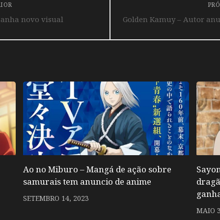
RIOR
PRÓ
anha novo visual
Golden Kamuy – Autor anu
Ao no Miburo – Mangá de ação sobre
Sayon
samurais tem anuncio de anime
drag
ganha
SETEMBRO 14, 2023
MAIO 3