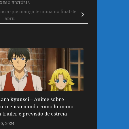
XIMO HISTÓRIA
ncia que mangá termina no final de
abril
ara Ryuusei – Anime sobre
ão reencarnando como humano
 trailer e previsão de estreia
0, 2024