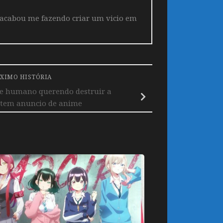
 acabou me fazendo criar um vicio em
XIMO HISTÓRIA
re humano querendo destruir a
tem anuncio de anime