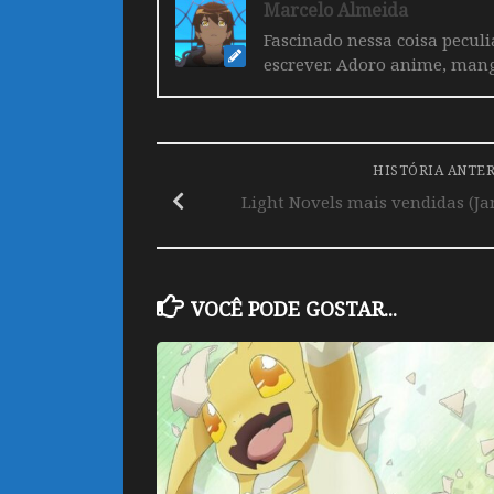
Marcelo Almeida
Fascinado nessa coisa pecul
escrever. Adoro anime, mang
HISTÓRIA ANTE
Light Novels mais vendidas (Jan
VOCÊ PODE GOSTAR...