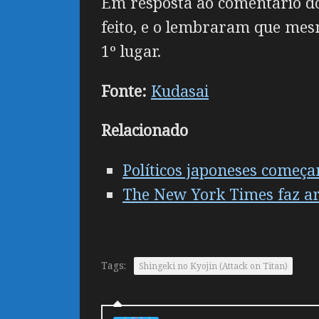
Em resposta ao comentário do
feito, e o lembraram que me
1º lugar.
Fonte:
Kudasai
Relacionado
Políticos japoneses começa
The New York Times faz ar
Tags:
Shingeki no Kyojin (Attack on Titan)