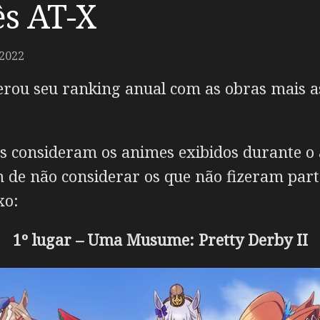
ês AT-X
2022
erou seu ranking anual com as obras mais as
os consideram os animes exibidos durante o
 de não considerar os que não fizeram par
xo:
1º lugar – Uma Musume: Pretty Derby II