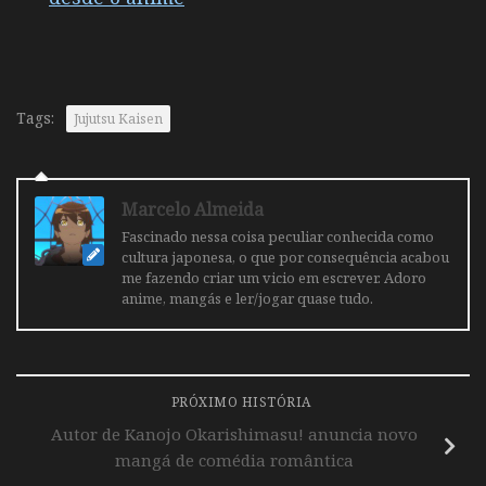
Tags:
Jujutsu Kaisen
Marcelo Almeida
Fascinado nessa coisa peculiar conhecida como
cultura japonesa, o que por consequência acabou
me fazendo criar um vicio em escrever. Adoro
anime, mangás e ler/jogar quase tudo.
PRÓXIMO HISTÓRIA
Autor de Kanojo Okarishimasu! anuncia novo
mangá de comédia romântica