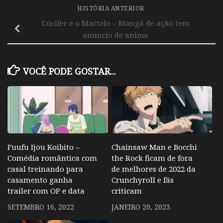
HISTÓRIA ANTERIOR
Lúcifer e o Martelo – Mangá de ação tem
anuncio de anime
VOCÊ PODE GOSTAR...
Fuufu Ijou Koibito –
Chainsaw Man e Bocchi
Comédia romântica com
the Rock ficam de fora
casal treinando para
de melhores de 2022 da
casamento ganha
Crunchyroll e fãs
trailer com OP e data
criticam
SETEMBRO 16, 2022
JANEIRO 20, 2023