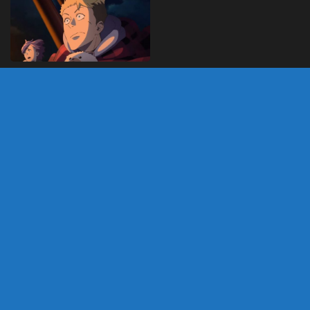
Burn the Witch – Anime
do autor de Bleach
ganha novo trailer e
mangá terá 2º
temporada
SETEMBRO 15, 2020
DEIXE UM COMENTÁRIO
Você precisa fazer o
login
para publicar um
comentário.