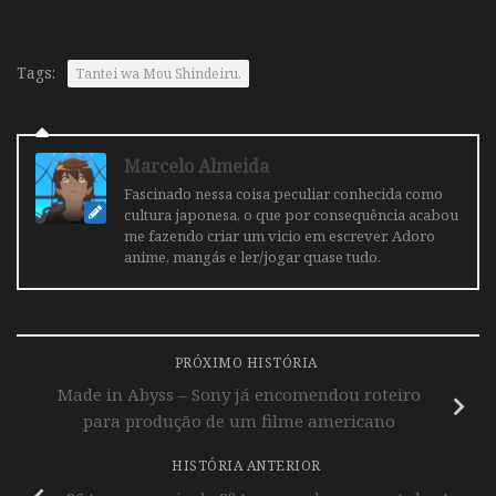
Tags:
Tantei wa Mou Shindeiru.
Marcelo Almeida
Fascinado nessa coisa peculiar conhecida como
cultura japonesa, o que por consequência acabou
me fazendo criar um vicio em escrever. Adoro
anime, mangás e ler/jogar quase tudo.
PRÓXIMO HISTÓRIA
Made in Abyss – Sony já encomendou roteiro
para produção de um filme americano
HISTÓRIA ANTERIOR