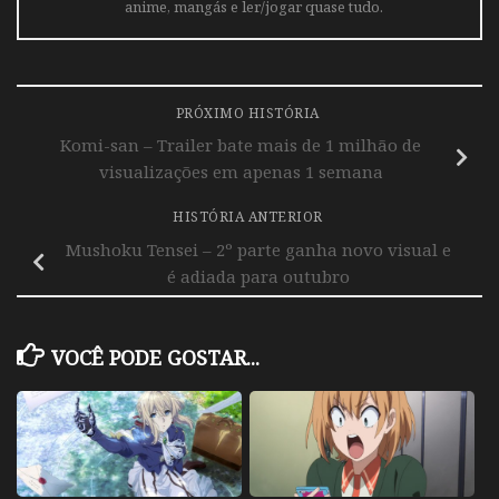
anime, mangás e ler/jogar quase tudo.
PRÓXIMO HISTÓRIA
Komi-san – Trailer bate mais de 1 milhão de
visualizações em apenas 1 semana
HISTÓRIA ANTERIOR
Mushoku Tensei – 2º parte ganha novo visual e
é adiada para outubro
VOCÊ PODE GOSTAR...