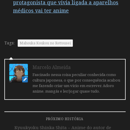
protagonista que vivia ligada a aparelhos
médicos vai ter anime
Tags:
Mahouka Koukou no Rettousei
Marcelo Almeida
Fascinado nessa coisa peculiar conhecida como
cultura japonesa, o que por consequência acabou
me fazendo criar um vicio em escrever. Adoro
anime, mangás e ler/jogar quase tudo.
PRÓXIMO HISTÓRIA
Kyuukyoku Shinka Shita – Anime do autor de