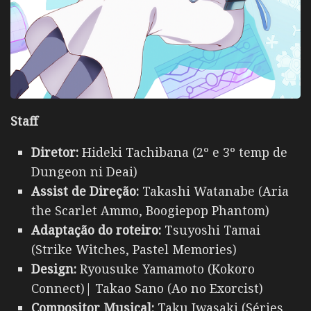
Staff
Diretor:
Hideki Tachibana (2º e 3º temp de
Dungeon ni Deai)
Assist de Direção:
Takashi Watanabe (Aria
the Scarlet Ammo, Boogiepop Phantom)
Adaptação do roteiro:
Tsuyoshi Tamai
(Strike Witches, Pastel Memories)
Design:
Ryousuke Yamamoto (Kokoro
Connect)| Takao Sano (Ao no Exorcist)
Compositor Musical:
Taku Iwasaki (Séries