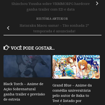
Shinchou Yuusha sobre VRMMORPG hardcore
ganha trailer com ED e data
HISTÓRIA ANTERIOR
Hataraku Maou-sama! – Tão sonhada 2º
temporada é anunciada!
VOCÊ PODE GOSTAR...
Black Torch – Anime de
Grand Blue – Anime da
Ação Sobrenatural
comédia universitária
ganha trailer e previsão
pelo autor de Baka to
de estreia
Test é listado por