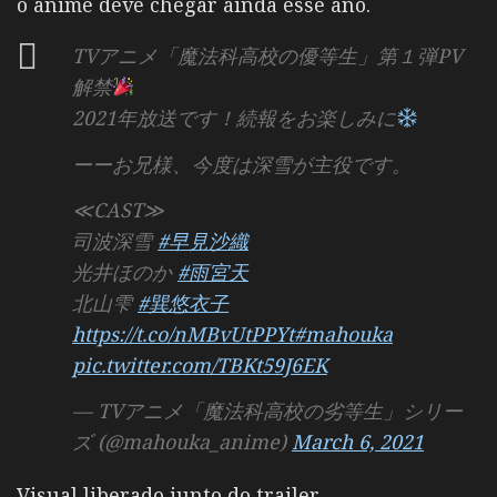
o anime deve chegar ainda esse ano.
TVアニメ「魔法科高校の優等生」第１弾PV
解禁
2021年放送です！続報をお楽しみに
ーーお兄様、今度は深雪が主役です。
≪CAST≫
司波深雪
#早見沙織
光井ほのか
#雨宮天
北山雫
#巽悠衣子
https://t.co/nMBvUtPPYt
#mahouka
pic.twitter.com/TBKt59J6EK
— TVアニメ「魔法科高校の劣等生」シリー
ズ (@mahouka_anime)
March 6, 2021
Visual liberado junto do trailer