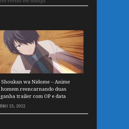
terá versão em mangá
i Shoukan wa Nidome – Anime
 homem reencarnando duas
 ganha trailer com OP e data
RO 23, 2022