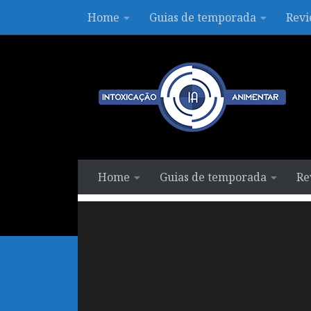
Home
Guias de temporada
Revi
Skip to content
Home
Guias de temporada
Re