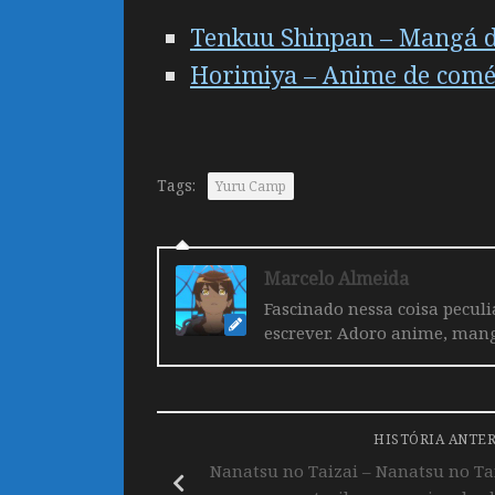
Tenkuu Shinpan – Mangá de
Horimiya – Anime de coméd
Tags:
Yuru Camp
Marcelo Almeida
Fascinado nessa coisa pecul
escrever. Adoro anime, mang
HISTÓRIA ANTE
Nanatsu no Taizai – Nanatsu no Ta