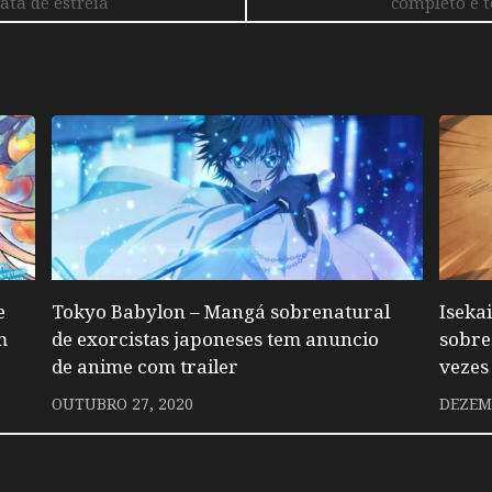
data de estreia
completo e 
e
Tokyo Babylon – Mangá sobrenatural
Iseka
m
de exorcistas japoneses tem anuncio
sobre
de anime com trailer
vezes
OUTUBRO 27, 2020
DEZEMB