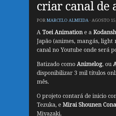
criar canal de
POR
MARCELO ALMEIDA
·
AGOSTO 15,
A
Toei Animation
e a
Kodans
Japão (animes, mangás, light
canal no Youtube onde será pos
Batizado como
Animelog
, ou
A
disponibilizar 3 mil títulos o
mês.
O projeto contará de inicio c
Tezuka, e
Mirai Shounen Con
Miyazaki.