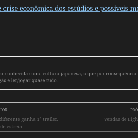
crise econômica dos estúdios e possíveis m
iar conhecida como cultura japonesa, o que por consequência
ás e ler/jogar quase tudo.
RIOR
PRÓ
iferente ganha 1º trailer,
Vendas de Light
de estreia