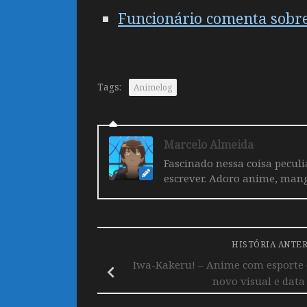
Funcionário comenta sobre 
Tags:
Animelog
Marcelo Almeida
Fascinado nessa coisa pecul
escrever. Adoro anime, mang
HISTÓRIA ANTE
Iwa-Kakeru! – Anime com esporte d
novo visual e data 