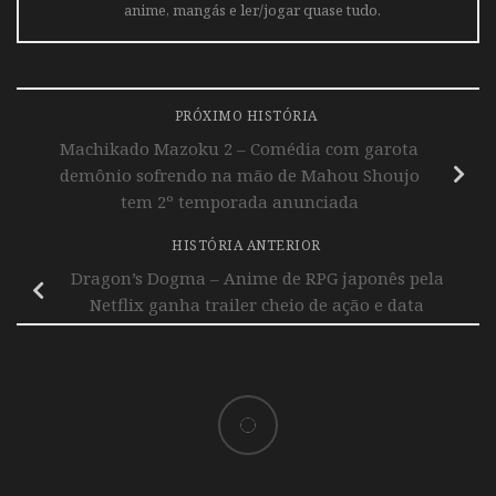
anime, mangás e ler/jogar quase tudo.
PRÓXIMO HISTÓRIA
Machikado Mazoku 2 – Comédia com garota
demônio sofrendo na mão de Mahou Shoujo
tem 2º temporada anunciada
HISTÓRIA ANTERIOR
Dragon’s Dogma – Anime de RPG japonês pela
Netflix ganha trailer cheio de ação e data