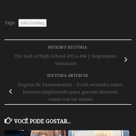
Tags:
Solo Leveling
PRÓXIMO HISTÓRIA
The God of High School #03 a #04 | Impressões
Semanais
HISTÓRIA ANTERIOR
Dogeza de Tanondemita – Ecchi estranho sobre
homens implorando para garotas fazerem
coisas vai ter anime
VOCÊ PODE GOSTAR...