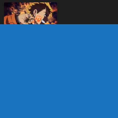
Yuusha no Kuzu –
Anime sobre
Aventureiros nos dias
modernos ganha trailer
de estreia
JANEIRO 9, 2026
DEIXE UM COMENTÁRIO
Você precisa fazer o
login
para publicar um
comentário.