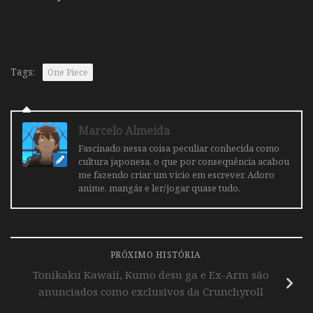
Tags:
One Piece
Marcelo Almeida
Fascinado nessa coisa peculiar conhecida como
cultura japonesa, o que por consequência acabou
me fazendo criar um vicio em escrever. Adoro
anime, mangás e ler/jogar quase tudo.
PRÓXIMO HISTÓRIA
Tonikaku Kawaii, Kumo desu ga e Ex-Arm são
anunciados como exclusivos da Crunchyroll