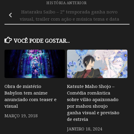
HISTÓRIA ANTERIOR
Hataraku Saibo – 2º temporada ganha novo
visual, trailer com ação e música tema e data
VOCÊ PODE GOSTAR...
Obra de mistério
Katsute Maho Shojo –
Babylon tem anime
Comédia romântica
anunciado com teaser e
sobre vilão apaixonado
visual
por mahou shoujo
ganha visual e previsão
MARÇO 19, 2018
de estreia
JANEIRO 18, 2024