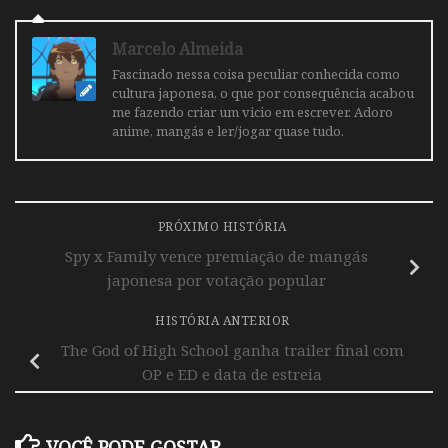
Marcelo Almeida
Fascinado nessa coisa peculiar conhecida como
cultura japonesa, o que por consequência acabou
me fazendo criar um vicio em escrever. Adoro
anime, mangás e ler/jogar quase tudo.
PRÓXIMO HISTÓRIA
Spy x Family vence premiação de mangás
japonesa por votação popular
HISTÓRIA ANTERIOR
The God of High School ganha trailer final com
OP e ED e data de estreia
VOCÊ PODE GOSTAR...