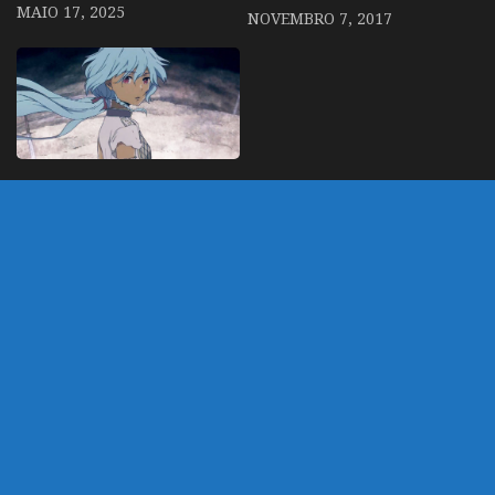
MAIO 17, 2025
NOVEMBRO 7, 2017
Kujira no Kora wa Sajō
ni Utau ganha belo
Trailer e tem diretor de
Kimi no Uso
MARÇO 16, 2017
DEIXE UM COMENTÁRIO
Você precisa fazer o
login
para publicar um
comentário.