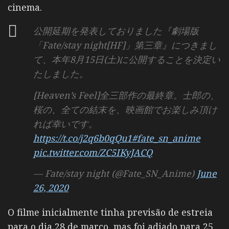
cinema.
公開延期を発表しておりました『劇場版
「Fate/stay night[HF]」第三章』につきまし
て、本年8月15日(土)に公開することを決定い
たしました。
[Heaven’s Feel]全三部作の最終章。士郎の、
桜の、全ての結末を、映画館でお楽しみ頂け
れば幸いです。
https://t.co/j2q6b0qQu1
#fate_sn_anime
pic.twitter.com/ZC5IKyJACQ
— Fate/stay night (@Fate_SN_Anime)
June
26, 2020
O filme inicialmente tinha previsão de estreia
para o dia 28 de março, mas foi adiado para 25