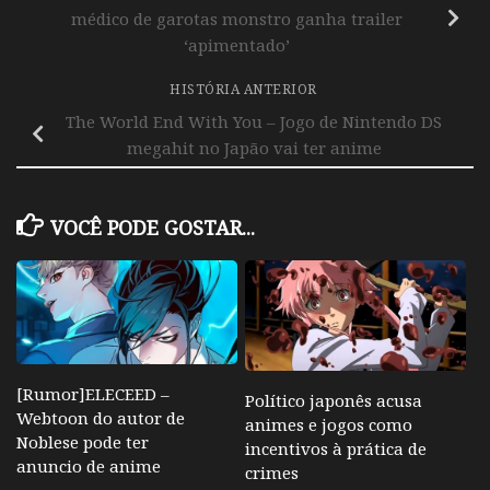
médico de garotas monstro ganha trailer
‘apimentado’
HISTÓRIA ANTERIOR
The World End With You – Jogo de Nintendo DS
megahit no Japão vai ter anime
VOCÊ PODE GOSTAR...
[Rumor]ELECEED –
Político japonês acusa
Webtoon do autor de
animes e jogos como
Noblese pode ter
incentivos à prática de
anuncio de anime
crimes