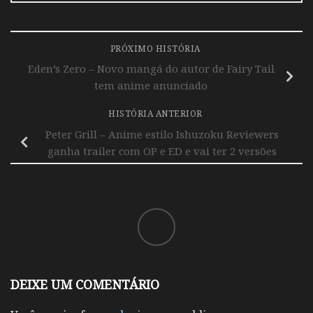
PRÓXIMO HISTÓRIA
Eden’s Zero – Novo mangá do autor de Fairy Tail
tem anime anunciado
HISTÓRIA ANTERIOR
Peter Grill – Anime estilo Ishuzoku Reviewers
ganha trailer com OP e ED e vai ter 2 versões
DEIXE UM COMENTÁRIO