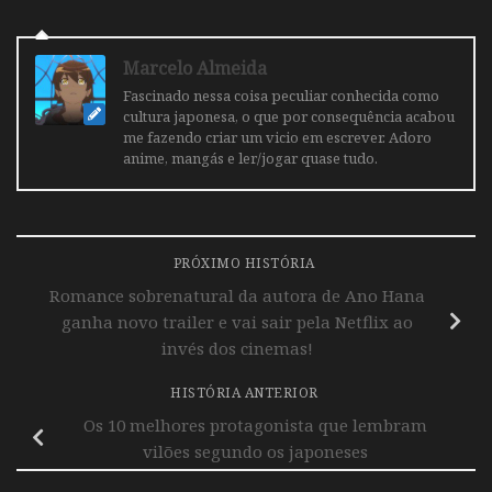
Marcelo Almeida
Fascinado nessa coisa peculiar conhecida como
cultura japonesa, o que por consequência acabou
me fazendo criar um vicio em escrever. Adoro
anime, mangás e ler/jogar quase tudo.
PRÓXIMO HISTÓRIA
Romance sobrenatural da autora de Ano Hana
ganha novo trailer e vai sair pela Netflix ao
invés dos cinemas!
HISTÓRIA ANTERIOR
Os 10 melhores protagonista que lembram
vilões segundo os japoneses