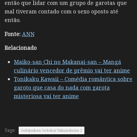
então que lidar com um grupo de garotas que
mal tiveram contado com o sexo oposto até
então.
Fonte:
ANN
Relacionado
Maiko-san Chi no Makanai-san – Mangá
culinário vencedor de prêmio vai ter anime
Tonikaku Kawaii – Comédia romântica sobre
garoto que casa do nada com garota
misteriosa vai ter anime
Tags:
Gekijouban Seitokai Yakuindomo 2