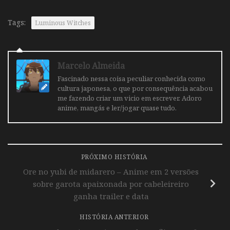
Tags:
Luminous Witches
Marcelo Almeida
Fascinado nessa coisa peculiar conhecida como
cultura japonesa, o que por consequência acabou
me fazendo criar um vicio em escrever. Adoro
anime, mangás e ler/jogar quase tudo.
PRÓXIMO HISTÓRIA
Ore no yubi de midarero – Anime em 2 versões
sobre garota apaixonada por cabeleireiro
ganha trailer e data
HISTÓRIA ANTERIOR