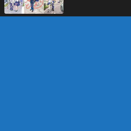
Houkago Kitaku –
Romance sobre garoto
que não pode jogar
futebol tem anuncio de
anime
MARÇO 27, 2025
DEIXE UM COMENTÁRIO
Você precisa fazer o
login
para publicar um
comentário.
customizado por Marco