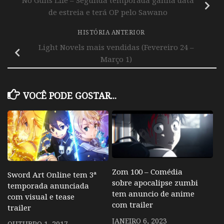
No Guns Life – Segunda temporada ganha data
de estreia e terá OP pelo Sawano
HISTÓRIA ANTERIOR
Light Novels mais vendidas (Fevereiro 24 –
Março 1)
VOCÊ PODE GOSTAR...
Zom 100 – Comédia
Sword Art Online tem 3ª
sobre apocalipse zumbi
temporada anunciada
tem anuncio de anime
com visual e tease
com trailer
trailer
JANEIRO 6, 2023
OUTUBRO 1, 2017