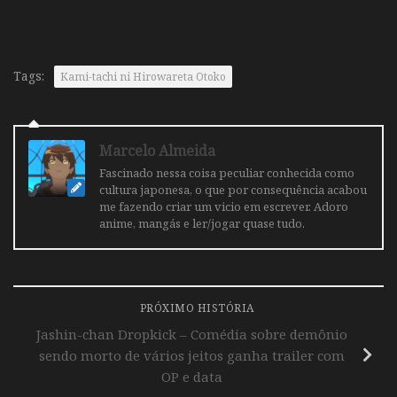
Tags:
Kami-tachi ni Hirowareta Otoko
Marcelo Almeida
Fascinado nessa coisa peculiar conhecida como
cultura japonesa, o que por consequência acabou
me fazendo criar um vicio em escrever. Adoro
anime, mangás e ler/jogar quase tudo.
PRÓXIMO HISTÓRIA
Jashin-chan Dropkick – Comédia sobre demônio
sendo morto de vários jeitos ganha trailer com
OP e data