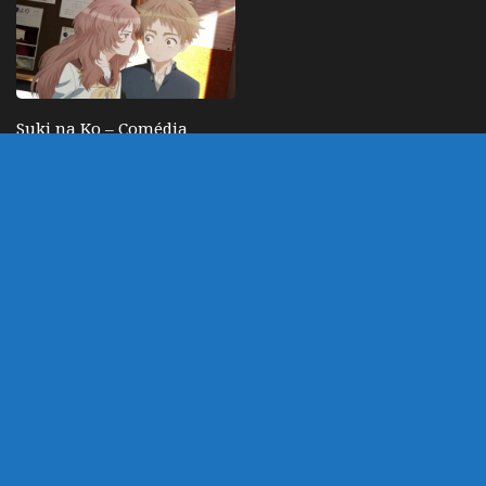
Suki na Ko – Comédia
romântica com garota
com péssima visão
ganha trailer bem
animado, staff e data
MARÇO 14, 2023
DEIXE UM COMENTÁRIO
Você precisa fazer o
login
para publicar um
comentário.