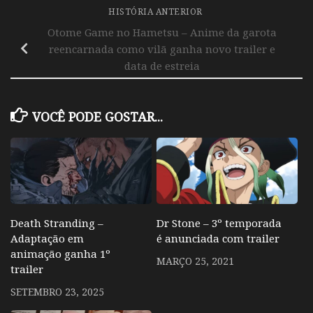
HISTÓRIA ANTERIOR
Otome Game no Hametsu – Anime da garota
reencarnada como vilã ganha novo trailer e
data de estreia
VOCÊ PODE GOSTAR...
Death Stranding –
Dr Stone – 3º temporada
Adaptação em
é anunciada com trailer
animação ganha 1º
MARÇO 25, 2021
trailer
SETEMBRO 23, 2025