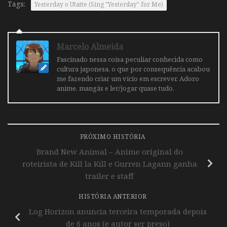
Tags:
Yesterday o Utatte (Sing "Yesterday" for Me)
Marcelo Almeida
Fascinado nessa coisa peculiar conhecida como
cultura japonesa, o que por consequência acabou
me fazendo criar um vicio em escrever. Adoro
anime, mangás e ler/jogar quase tudo.
PRÓXIMO HISTÓRIA
Brand New Animal – Anime original do
roteirista de Kill la Kill e Gurren Lagann ganha
trailer e staff
HISTÓRIA ANTERIOR
Log Horizon anuncia terceira temporada depois
de 6 anos (e autor ser preso)