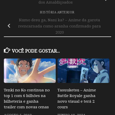
dos Amaldiçoados
HISTÓRIA ANTERIOR
Kumo desu ga, Nani ka? – Anime da garota
reencarnada como aranha confirmado para
2020
VOCÊ PODE GOSTAR...
Tenki no Ko continua no
Tasuuketsu – Anime
top 1 com 6 bilhões na
Battle Royale ganha
bilheteria e ganha
novo visual e terá 2
trailer com novas cenas
cours