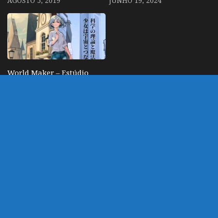
AGOSTO 5, 2019
JUNHO 19, 2024
World Maker – Estúdio
anuncia anime curto
feito com inteligência
artificial
NOVEMBRO 9, 2023
DEIXE UM COMENTÁRIO
Você precisa fazer o
login
para publicar um
comentário.