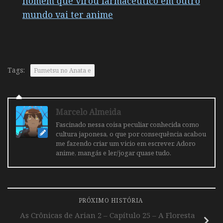
homem que virou farmacêutico em outro
mundo vai ter anime
Tags:
Fumetsu no Anata e
Marcelo Almeida
Fascinado nessa coisa peculiar conhecida como
cultura japonesa, o que por consequência acabou
me fazendo criar um vicio em escrever. Adoro
anime, mangás e ler/jogar quase tudo.
PRÓXIMO HISTÓRIA
As Crônicas de Arian 2 – Capítulo 25 – A Floresta