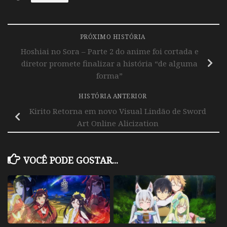
PRÓXIMO HISTÓRIA
Hoshiai no Sora – Parte 2 do anime foi cortada e
diretor promete finalizar a história “de alguma
forma”
HISTÓRIA ANTERIOR
Kirito Retorna em novo Visual Lindão de Sword
Art Online Alicization
VOCÊ PODE GOSTAR...