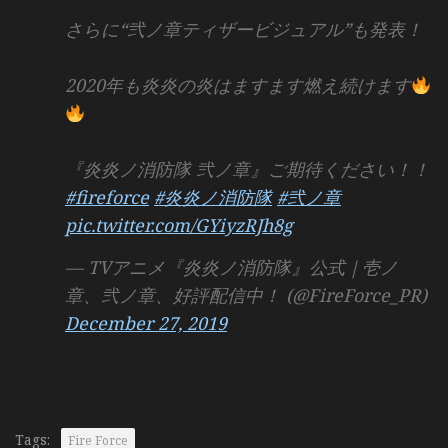
さらに“弐ノ章ティザービジュアル”も発表！
2020年も炎炎の炎はますます燃え続けます
『炎炎ノ消防隊 弐ノ章』ご期待ください！！
#fireforce
#炎炎ノ消防隊
#弐ノ章
pic.twitter.com/GYiyzRJh8g
— TVアニメ『炎炎ノ消防隊』公式｜壱ノ
章、弐ノ章、好評配信中！ (@FireForce_PR)
December 27, 2019
Tags:
Fire Force