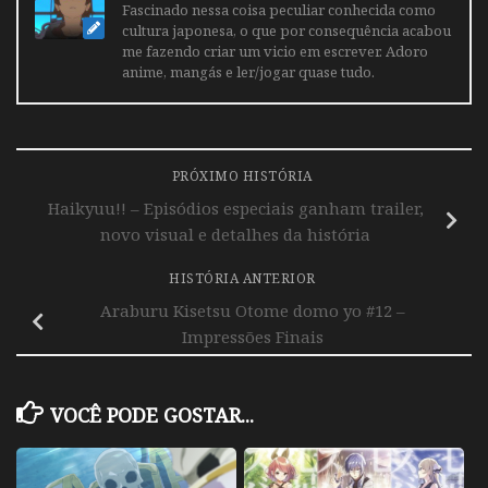
Fascinado nessa coisa peculiar conhecida como
cultura japonesa, o que por consequência acabou
me fazendo criar um vicio em escrever. Adoro
anime, mangás e ler/jogar quase tudo.
PRÓXIMO HISTÓRIA
Haikyuu!! – Episódios especiais ganham trailer,
novo visual e detalhes da história
HISTÓRIA ANTERIOR
Araburu Kisetsu Otome domo yo #12 –
Impressões Finais
VOCÊ PODE GOSTAR...