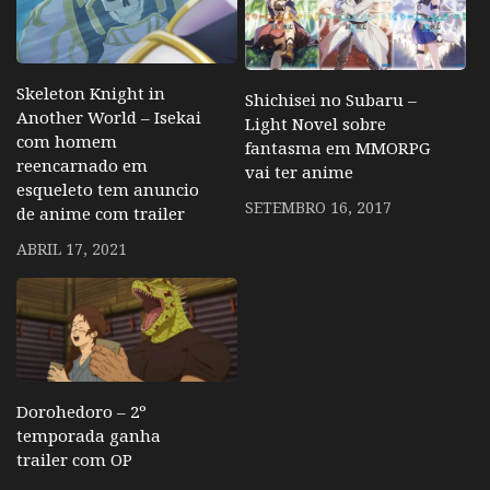
Skeleton Knight in
Shichisei no Subaru –
Another World – Isekai
Light Novel sobre
com homem
fantasma em MMORPG
reencarnado em
vai ter anime
esqueleto tem anuncio
SETEMBRO 16, 2017
de anime com trailer
ABRIL 17, 2021
Dorohedoro – 2º
temporada ganha
trailer com OP