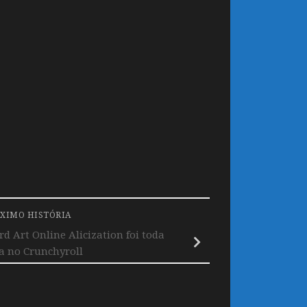
XIMO HISTÓRIA
d Art Online Alicization foi toda
a no Crunchyroll