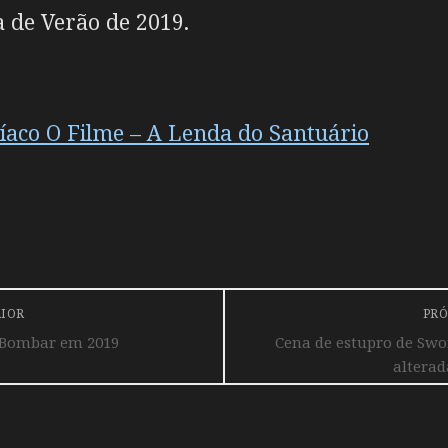
 de Verão de 2019.
íaco O Filme – A Lenda do Santuário
RIOR
PRÓ
 Bombar em 2019
Cena de estupro de Swor
alterad