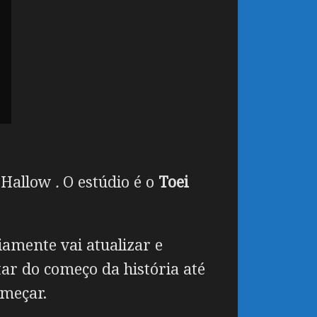
 Hallow
.
O estúdio é o
Toei
iamente vai atualizar e
tar do começo da história até
omeçar.