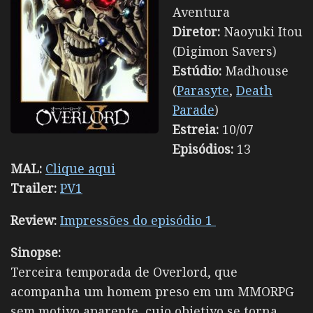
Aventura
Diretor:
Naoyuki Itou
(Digimon Savers)
Estúdio:
Madhouse
(
Parasyte
,
Death
Parade
)
Estreia:
10/07
Episódios:
13
MAL:
Clique aqui
Trailer:
PV1
Review:
Impressões do episódio 1
Sinopse:
Terceira temporada de Overlord, que
acompanha um homem preso em um MMORPG
sem motivo aparente, cujo objetivo se torna