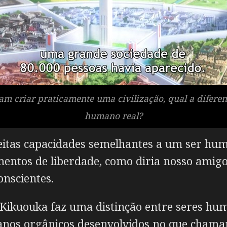
ram criar praticamente uma civilização, qual a difere
humano real?
eitas capacidades semelhantes a um ser huma
amentos de liberdade, como diria nosso amig
onscientes.
Kikuouka faz uma distinção entre seres h
anos orgânicos desenvolvidos no que chama