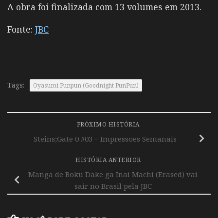
A obra foi finalizada com 13 volumes em 2013.
Fonte:
JBC
Tags:
Oyasumi Punpun (Goodnight PunPun)
PRÓXIMO HISTÓRIA
Steins;Gate 0 #03 – Impressões Semanais
HISTÓRIA ANTERIOR
Manga de Boku Dake ga Inai Machi (Erased) vai
sair no Brasil pela JBC