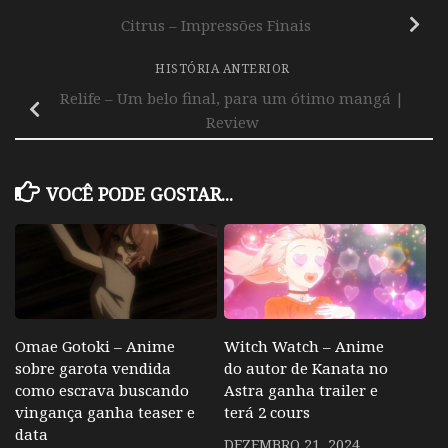
Citrus – Impressões Finais
HISTÓRIA ANTERIOR
Relife – Um belo final, para um ótimo mangá |
Review
VOCÊ PODE GOSTAR...
Omae Gotoki – Anime
Witch Watch – Anime
sobre garota vendida
do autor de Kanata no
como escrava buscando
Astra ganha trailer e
vingança ganha teaser e
terá 2 cours
data
DEZEMBRO 21, 2024