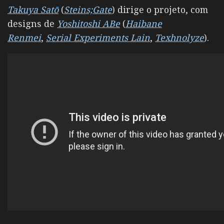
Takuya Satō
(
Steins;Gate
) dirige o projeto, com
designs de
Yoshitoshi ABe
(
Haibane
Renmei
,
Serial Experiments Lain
,
Texhnolyze
).