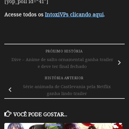
[yop_poll id=”41″]
Acesse todos os
IntoxiVPs clicando aqui
.
PRÓXIMO HISTÓRIA
Dive – Anime de salto ornamental ganha trailer
e deve ter final fechado
HISTÓRIA ANTERIOR
Série animada de Castlevania pela Netflix
ganha lindo trailer
VOCÊ PODE GOSTAR...