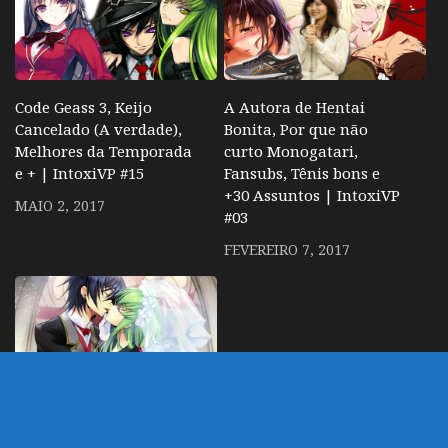
Code Geass 3, Keijo
A Autora de Hentai
Cancelado (A verdade),
Bonita, Por que não
Melhores da Temporada
curto Monogatari,
e + | IntoxiVP #15
Fansubs, Tênis bons e
+30 Assuntos | IntoxiVP
MAIO 2, 2017
#03
FEVEREIRO 7, 2017
Não estraguem Code
Geass! B: The Beggining,