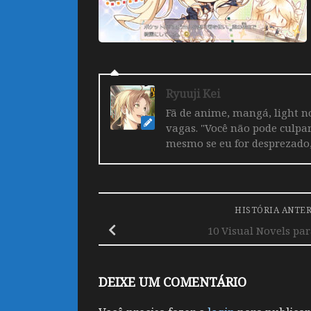
Ryuuji Kei
Fã de anime, mangá, light no
vagas. "Você não pode culpa
mesmo se eu for desprezado,
HISTÓRIA ANTE
10 Visual Novels par
DEIXE UM COMENTÁRIO