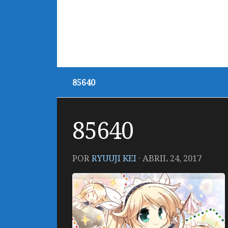
85640
85640
POR
RYUUJI KEI
·
ABRIL 24, 2017