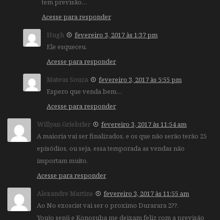
tem previsão…
Acesse para responder
Hugh
fevereiro 3, 2017 às 1:37 pm
Ele esqueceu.
Acesse para responder
Mateus Souza
fevereiro 3, 2017 às 5:55 pm
Espero que venda bem…
Acesse para responder
Willyan Griebrler
fevereiro 3, 2017 às 11:54 am
A maioria vai ser finalizados, e os que não serão terão 25
episódios, ou seja, essa temporada as vendas não
importam muito.
Acesse para responder
Alexandre Martins
fevereiro 3, 2017 às 11:55 am
Ao No exoscist vai ser o proximo Durarara 2??.
Youjo senji e Konosuba me deixam feliz com a previsão