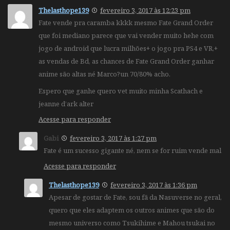
Thelasthope139
fevereiro 3, 2017 às 12:23 pm
Fate vende pra caramba kkkk mesmo Fate Grand Order
que foi mediano parece que vai vender muito hehe com
jogo de android que lucra milhões+ o jogo pra PS4 e VR,+
as vendas de Bd, as chances de Fate Grand Order ganhar
anime são altas né Marco?un 70/80% acho.
Espero que ganhe quero vet muito minha Scathach e
jeanne d’ark alter
Acesse para responder
Gabi
fevereiro 3, 2017 às 1:27 pm
Fate é um sucesso gigante né, nem se for ruim vende mal
Acesse para responder
Thelasthope139
fevereiro 3, 2017 às 1:36 pm
Apesar de gostar de Fate, sou fã da Nasuverse no geral,
quero que eles adaptem os outros animes que são do
mesmo universo como Tsukihime e Mahou tsukai no