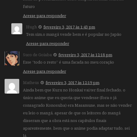
futuro
Acesse para responder
Hugh
fevereiro 3, 2017 às 1:43 pm
Tem sim,o mangá vende bem e é popular no Japão
Acesse para responder
Suco de Goiaba
fevereiro 3, 2017 às 12:18 pm
Esse “todo o resto” é uma facada no meu coração
Acesse para responder
Matheus
fevereiro 3, 2017 às 12:19 pm
Ainda bem que Kuzu no Honkai vai ter final fechado, o
único anime que eu queria que vendesse (fora o já
consagrado Konosuba) era Masamune, mas se não vender
eu leio o mangá, apesar de que os leitores do mangá
disseram que a obra está nos capítulos finais
aparentemente, bem que o anime podia adaptar tudo, sei
lá.