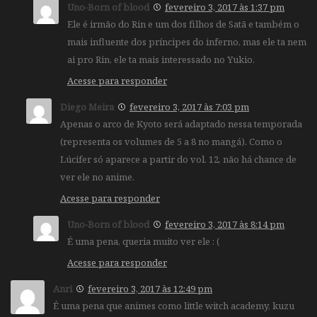
Uno-Born of blood
fevereiro 3, 2017 às 1:37 pm
Ele é irmão do Rin e um dos filhos de Satã e também o
mais influente dos príncipes do inferno, mas ele ta nem
ai pro Rin, ele ta mais interessado no Yukio.
Acesse para responder
Diego Meira
fevereiro 3, 2017 às 7:03 pm
Apenas o arco de Kyoto será adaptado nessa temporada
(representa os volumes de 5 a 8 no mangá). Como o
Lúcifer só aparece a partir do vol. 12, não há chance de
ver ele no anime.
Acesse para responder
Uno-Born of blood
fevereiro 3, 2017 às 8:14 pm
É uma pena, queria muito ver ele : (
Acesse para responder
Anri
fevereiro 3, 2017 às 12:49 pm
É uma pena que animes como little witch academy, kuzu