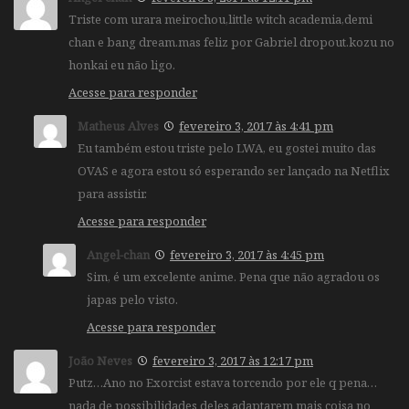
Triste com urara meirochou,little witch academia,demi
chan e bang dream.mas feliz por Gabriel dropout.kozu no
honkai eu não ligo.
Acesse para responder
Matheus Alves
fevereiro 3, 2017 às 4:41 pm
Eu também estou triste pelo LWA, eu gostei muito das
OVAS e agora estou só esperando ser lançado na Netflix
para assistir.
Acesse para responder
Angel-chan
fevereiro 3, 2017 às 4:45 pm
Sim, é um excelente anime. Pena que não agradou os
japas pelo visto.
Acesse para responder
João Neves
fevereiro 3, 2017 às 12:17 pm
Putz…Ano no Exorcist estava torcendo por ele q pena…
nada de possibilidades deles adaptarem mais coisa no