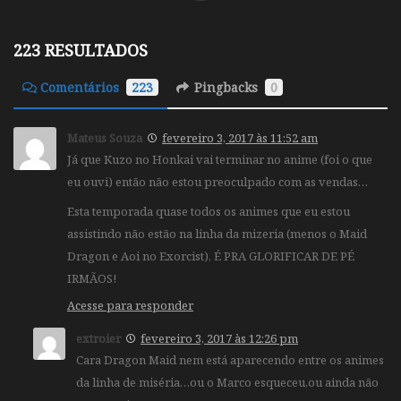
223 RESULTADOS
Comentários
223
Pingbacks
0
Mateus Souza
fevereiro 3, 2017 às 11:52 am
Já que Kuzo no Honkai vai terminar no anime (foi o que
eu ouvi) então não estou preoculpado com as vendas…
Esta temporada quase todos os animes que eu estou
assistindo não estão na linha da mizeria (menos o Maid
Dragon e Aoi no Exorcist), É PRA GLORIFICAR DE PÉ
IRMÃOS!
Acesse para responder
extroier
fevereiro 3, 2017 às 12:26 pm
Cara Dragon Maid nem está aparecendo entre os animes
da linha de miséria…ou o Marco esqueceu,ou ainda não