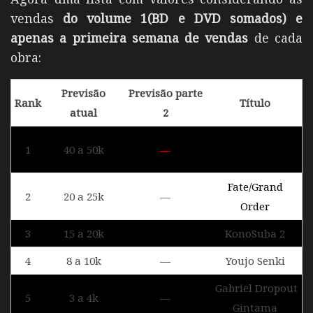
vendas
do volume 1(BD e DVD somados) e
apenas a primeira semana de vendas
de cada
obra:
Previsão
Previsão parte
Rank
Título
atual
2
Granblue
1
40 a 50k
—
Fantasy
Fate/Grand
2
20 a 25k
—
Order
3
15 a 20k
KonoSuba 2
4
8 a 10k
—
Youjo Senki
Gabriel Dropout
5
3 a 4k
—
Gintama