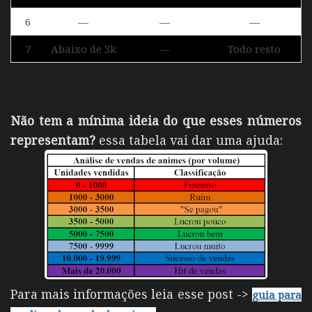
6
—
—
—
7
Abaixo de 3k
—
Todo resto
Não tem a mínima ideia do que esses números
representam?
essa tabela vai dar uma ajuda:
Para mais informações leia esse post ->
guia para