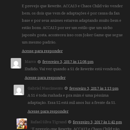
E prevejo que Rewrite, ACCA13 e Chaos Child vão vender
bem, os dois que vem de adaptações é por causa da fan
base e por seus animes estarem adaptando muito bem e
estão bons. ACCA13 por ser um estilo que um nicho
japonês gosta, aconteceu isso com Joker Game que segue
um mesmo padrão.
Acesse para responder
Marco
fevereiro 3, 2017 às 12:08 pm
Iludido. Vai ver quando a S1 de Rewrite está vendendo.
Acesse para responder
Gabriel Nascimento
fevereiro 3, 2017 às 1:13 pm
A S1 é toda rushada e pra mim é uma péssima
adaptação. Essa S2 está mil anos luz a frente da S1.
Acesse para responder
Rafael Silva Tigrand
fevereiro 3, 2017 às 1:42 pm
“E prevejo que Rewrite, ACCA13 e Chaos Child vão