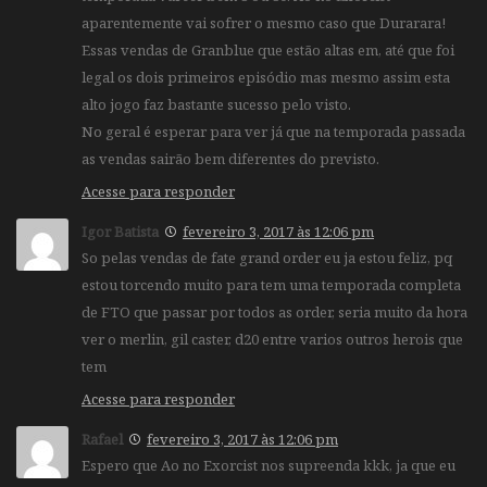
aparentemente vai sofrer o mesmo caso que Durarara!
Essas vendas de Granblue que estão altas em, até que foi
legal os dois primeiros episódio mas mesmo assim esta
alto jogo faz bastante sucesso pelo visto.
No geral é esperar para ver já que na temporada passada
as vendas sairão bem diferentes do previsto.
Acesse para responder
Igor Batista
fevereiro 3, 2017 às 12:06 pm
So pelas vendas de fate grand order eu ja estou feliz, pq
estou torcendo muito para tem uma temporada completa
de FTO que passar por todos as order, seria muito da hora
ver o merlin, gil caster, d20 entre varios outros herois que
tem
Acesse para responder
Rafael
fevereiro 3, 2017 às 12:06 pm
Espero que Ao no Exorcist nos supreenda kkk, ja que eu