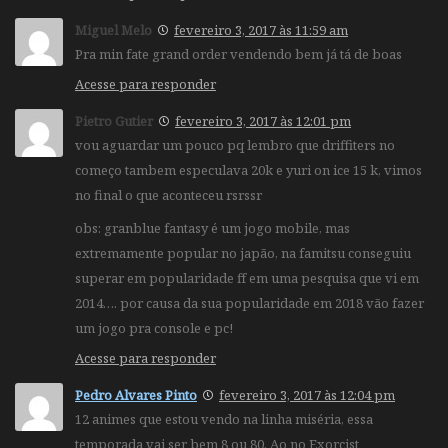
Miguel Melo
fevereiro 3, 2017 às 11:59 am
Pra min fate grand order vendendo bem já tá de boas
Acesse para responder
Pietro Gutier
fevereiro 3, 2017 às 12:01 pm
vou aguardar um pouco pq lembro que driffiters no
começo tambem especulava 20k e yuri on ice 15 k, vimos
no final o que aconteceu rsrssr
obs: granblue fantasy é um jogo mobile, mas
extremamente popular no japão, na famitsu conseguiu
superar em popularidade ff em uma pesquisa que vi em
2014…. por causa da sua popularidade em 2018 vão fazer
um jogo pra console e pc!
Acesse para responder
Pedro Alvares Pinto
fevereiro 3, 2017 às 12:04 pm
12 animes que estou vendo na linha miséria, essa
temporada vai ser bem 8 ou 80. Ao no Exorcist