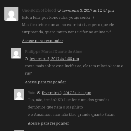
Uno-Born of blood
fevereiro 3, 2017 às 12:47 pm
Estou feliz por konosuba, youjo senki : )
Mas fico triste com ao no exorcist : ( , espero que ele
surpreenda, quero muito ver Lucifer no anime *-*
Acesse para responder
Fhilippe Marcel Duarte de Alme
fevereiro 3, 2017 às 1:00 pm
conta mais sobre esse lucifer ae, ele tem relação? com o
rin?
Acesse para responder
Yato
fevereiro 3, 2017 às 1:11 pm
Tio, não, irmão? XD Lucifer é um dos grandes
demônios que nem o Mephisto
e o Amaimon, mas não tãao grande quanto Satan.
Acesse para responder