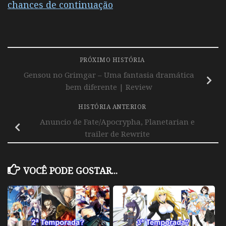
chances de continuação
PRÓXIMO HISTÓRIA
Gensou no Grimgar – Uma fantasia dramática
bem diferente | Review
HISTÓRIA ANTERIOR
Anuncio de Fate/Apocrypha, Planetarian e
trailer de Rewrite
VOCÊ PODE GOSTAR...