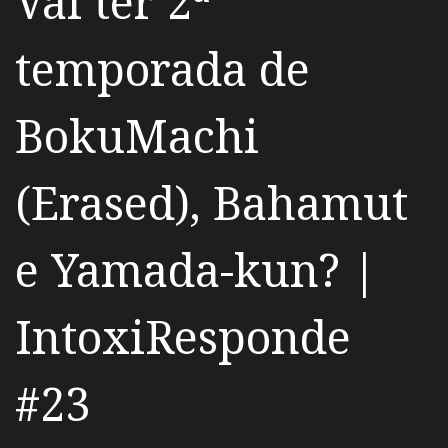
Vai ter 2ª
temporada de
BokuMachi
(Erased), Bahamut
e Yamada-kun? |
IntoxiResponde
#23