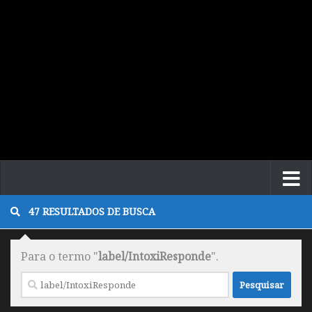
47 RESULTADOS DE BUSCA
Para o termo "
label/IntoxiResponde
".
Pesquisar
por: