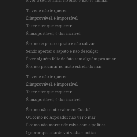
É ver o céu se abrir no estio e não se animar
Te ver e não te querer
É improvável, é impossível
Te ter e ter que esquecer
É insuportável, é dor incrível
É como esperar o prato e não salivar
Sentir apertar o sapato e não descalçar
É ver alguém feliz de fato sem alguém pra amar
É como procurar no mato estrela do mar
Te ver e não te querer
É improvável, é impossível
Te ter e ter que esquecer
É insuportável, é dor incrível
É como não sentir calor em Cuiabá
Ou como no Arpoador não ver o mar
É como não morrer de raiva com a política
Ignorar que a tarde vai vadia e mítica