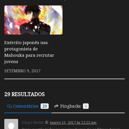
Exército japonês usa
protagonista de
Mahouka para recrutar
jovens
SETEMBRO 9, 2017
29 RESULTADOS
Comentários
29
Pingbacks
0
Diego Meira
março 11, 2017 às 12:22 am