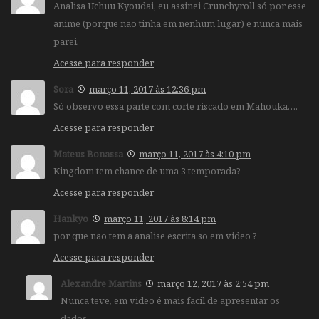
Analisa Uchuu Kyoudai, eu assinei Crunchyroll só por esse
anime (porque não tinha em nenhum lugar) e nunca mais
parei.
Acesse para responder
Sora
março 11, 2017 às 12:36 pm
Só observo essa parte com corte riscado em Mahouka….
Acesse para responder
Mateus Bonassa
março 11, 2017 às 4:10 pm
Kingdom tem chance de uma 3 temporada?
Acesse para responder
Hankyo
março 11, 2017 às 8:14 pm
por que nao tem a analise escrita so em video ?
Acesse para responder
Alexandre Martins
março 12, 2017 às 2:54 pm
Nunca teve, em video é mais facil de apresentar os
dados.