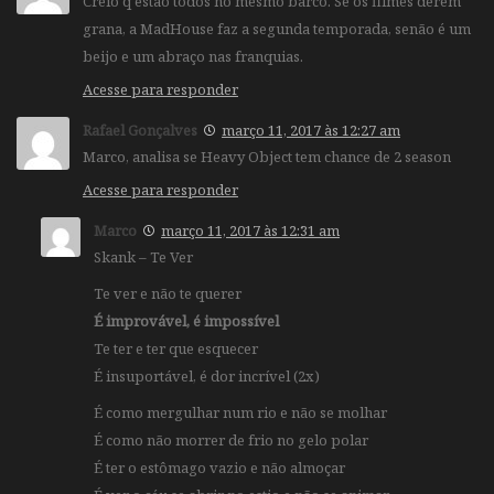
Creio q estão todos no mesmo barco. Se os filmes derem
grana, a MadHouse faz a segunda temporada, senão é um
beijo e um abraço nas franquias.
Acesse para responder
Rafael Gonçalves
março 11, 2017 às 12:27 am
Marco, analisa se Heavy Object tem chance de 2 season
Acesse para responder
Marco
março 11, 2017 às 12:31 am
Skank – Te Ver
Te ver e não te querer
É improvável, é impossível
Te ter e ter que esquecer
É insuportável, é dor incrível (2x)
É como mergulhar num rio e não se molhar
É como não morrer de frio no gelo polar
É ter o estômago vazio e não almoçar