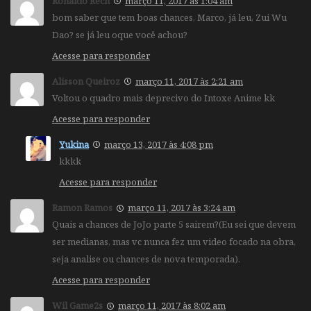
Ronaldo Rech
março 11, 2017 às 1:04 am
bom saber que tem boas chances, Marco, já leu, Zui Wu
Dao? se já leu oque você achou?
Acesse para responder
Alisson Queiroz
março 11, 2017 às 2:21 am
Voltou o quadro mais deprecivo do Intoxe Anime kk
Acesse para responder
Yukina
março 13, 2017 às 4:08 pm
kkkk
Acesse para responder
Ramon Ramos
março 11, 2017 às 3:24 am
Quais a chances de JoJo parte 5 sairem?(Eu sei que devem
ser medianas, mas vc nunca fez um video focado na obra,
seja analise ou chances de nova temporada).
Acesse para responder
Wil Game2s
março 11, 2017 às 8:02 am