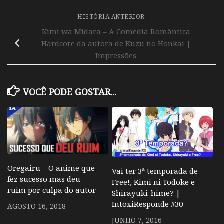
HISTÓRIA ANTERIOR
Kimi wa Midara – A Comédia Romântica
Hardcore da autora de Kuzu no Honkai |
Impressões
VOCÊ PODE GOSTAR...
Oregairu – O anime que
Vai ter 3ª temporada de
fez sucesso mas deu
Free!, Kimi ni Todoke e
ruim por culpa do autor
Shirayuki-hime? |
IntoxiResponde #30
AGOSTO 16, 2018
JUNHO 7, 2016