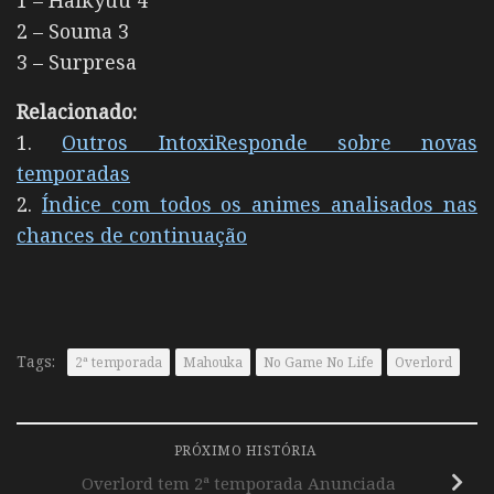
2 – Souma 3
3 – Surpresa
Relacionado:
1.
Outros IntoxiResponde sobre novas
temporadas
2.
Índice com todos os animes analisados nas
chances de continuação
Tags:
2ª temporada
Mahouka
No Game No Life
Overlord
PRÓXIMO HISTÓRIA
Overlord tem 2ª temporada Anunciada