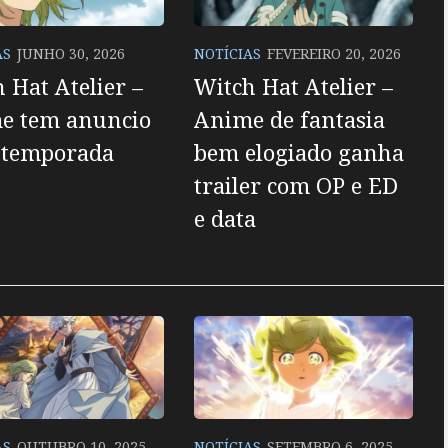
AS
JUNHO 30, 2026
NOTÍCIAS
FEVEREIRO 20, 2026
 Hat Atelier –
Witch Hat Atelier –
e tem anuncio
Anime de fantasia
º temporada
bem elogiado ganha
trailer com OP e ED
e data
AS
OUTUBRO 10, 2025
NOTÍCIAS
SETEMBRO 6, 2025