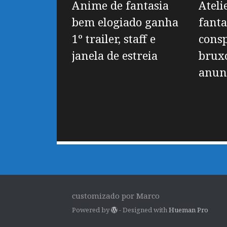
Anime de fantasia
Ateli
bem elogiado ganha
fanta
1º trailer, staff e
consp
janela de estreia
bruxo
anun
customizado por Marco
Powered by
- Designed with
Hueman Pro