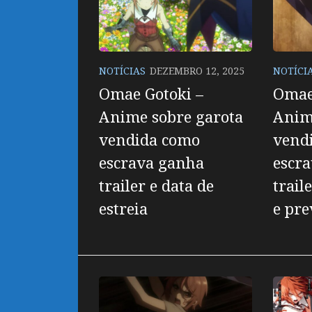
NOTÍCIAS
DEZEMBRO 12, 2025
NOTÍCI
Omae Gotoki –
Omae
Anime sobre garota
Anim
vendida como
vend
escrava ganha
escr
trailer e data de
trail
estreia
e pre