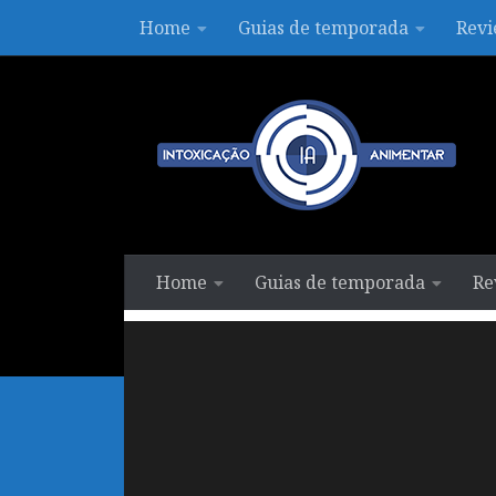
Home
Guias de temporada
Revi
Skip to content
Home
Guias de temporada
Re