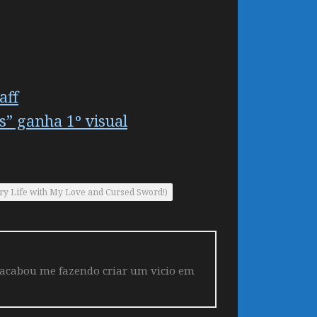
aff
s” ganha 1º visual
ry Life with My Love and Cursed Sword!)
 acabou me fazendo criar um vicio em