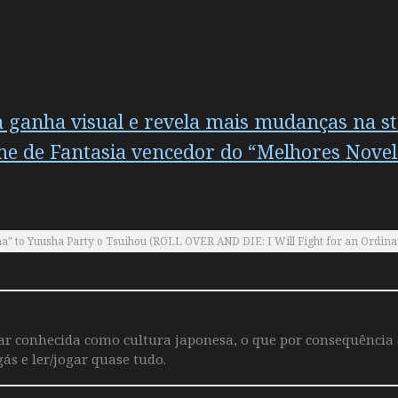
 ganha visual e revela mais mudanças na st
ime de Fantasia vencedor do “Melhores Novel
" to Yuusha Party o Tsuihou (ROLL OVER AND DIE: I Will Fight for an Ordina
iar conhecida como cultura japonesa, o que por consequência
ás e ler/jogar quase tudo.