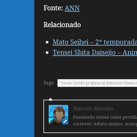
Fonte:
ANN
Relacionado
Mato Seihei – 2º temporada
Tensei Shita Daiseijo – An
Tags:
"Omae Gotoki ga Maou ni Kateru to Omou na
Marcelo Almeida
Fascinado nessa coisa pecul
escrever. Adoro anime, mang