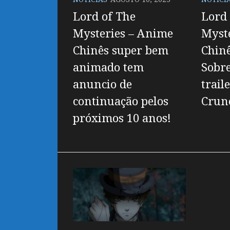
Lord of The
Lord 
Mysteries – Anime
Myst
Chinês super bem
Chinê
animado tem
Sobr
anuncio de
trail
continuação pelos
Crun
próximos 10 anos!