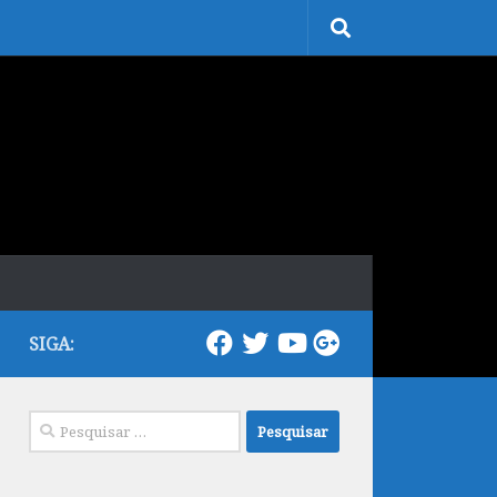
SIGA:
Pesquisar
por: