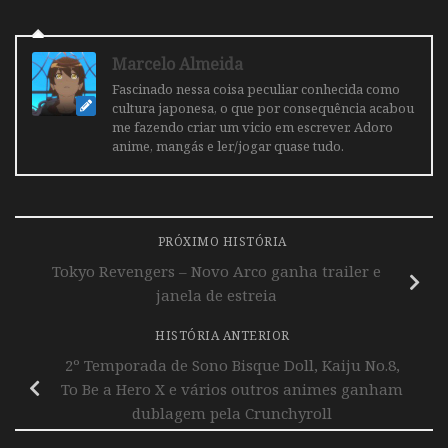
Marcelo Almeida
Fascinado nessa coisa peculiar conhecida como
cultura japonesa, o que por consequência acabou
me fazendo criar um vicio em escrever. Adoro
anime, mangás e ler/jogar quase tudo.
PRÓXIMO HISTÓRIA
Tokyo Revengers – Novo Arco ganha trailer e
janela de estreia
HISTÓRIA ANTERIOR
2º Temporada de Sono Bisque Doll, Kaiju No.8,
To Be a Hero X e vários outros animes ganham
dublagem pela Crunchyroll