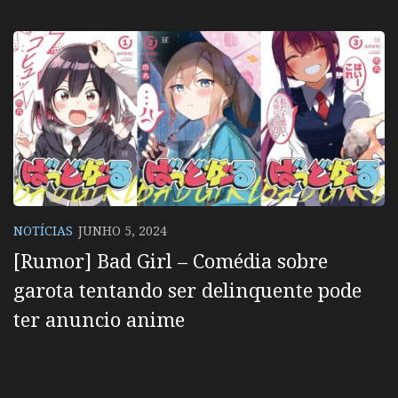
NOTÍCIAS
JUNHO 5, 2024
[Rumor] Bad Girl – Comédia sobre
garota tentando ser delinquente pode
ter anuncio anime