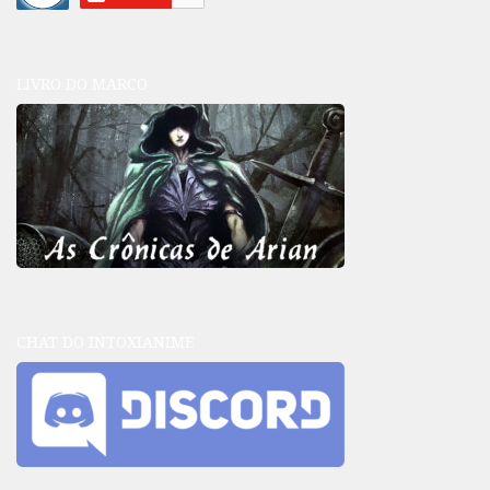
LIVRO DO MARCO
CHAT DO INTOXIANIME