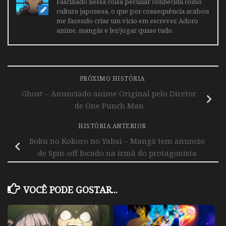
Fascinado nessa coisa peculiar conhecida como
cultura japonesa, o que por consequência acabou
me fazendo criar um vicio em escrever. Adoro
anime, mangás e ler/jogar quase tudo.
PRÓXIMO HISTÓRIA
Ghost – Anunciado anime Original pelo Diretor
de One Punch Man
HISTÓRIA ANTERIOR
Boku no Kokoro no Yabai – Mangá tem anuncio
de Spin-off focado na irmã do protagonista
VOCÊ PODE GOSTAR...