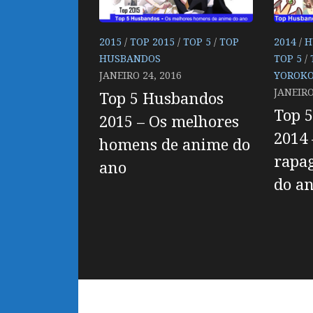
2015
/
TOP 2015
/
TOP 5
/
TOP
2014
/
H
HUSBANDOS
TOP 5
/
JANEIRO 24, 2016
YOROKO
JANEIRO
Top 5 Husbandos
Top 
2015 – Os melhores
2014 
homens de anime do
rapa
ano
do a