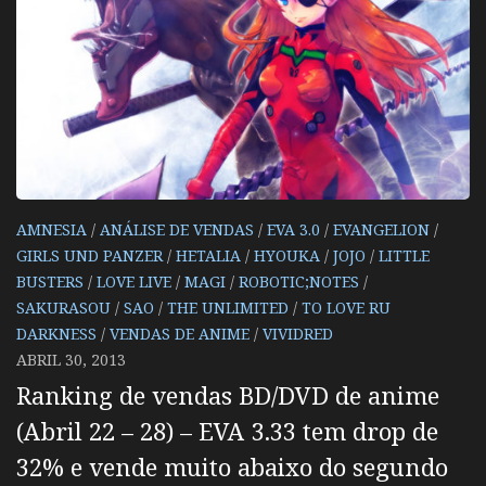
AMNESIA
/
ANÁLISE DE VENDAS
/
EVA 3.0
/
EVANGELION
/
GIRLS UND PANZER
/
HETALIA
/
HYOUKA
/
JOJO
/
LITTLE
BUSTERS
/
LOVE LIVE
/
MAGI
/
ROBOTIC;NOTES
/
SAKURASOU
/
SAO
/
THE UNLIMITED
/
TO LOVE RU
DARKNESS
/
VENDAS DE ANIME
/
VIVIDRED
ABRIL 30, 2013
Ranking de vendas BD/DVD de anime
(Abril 22 – 28) – EVA 3.33 tem drop de
32% e vende muito abaixo do segundo