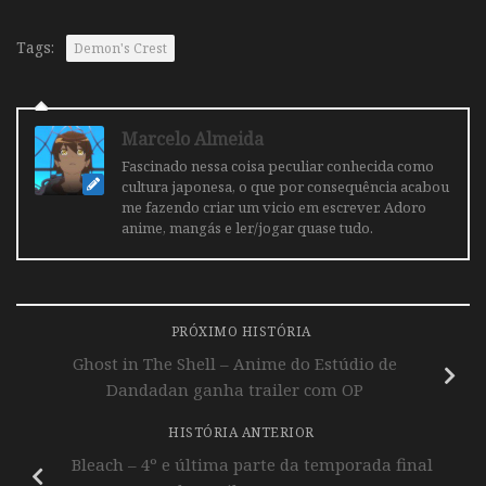
Tags:
Demon's Crest
Marcelo Almeida
Fascinado nessa coisa peculiar conhecida como
cultura japonesa, o que por consequência acabou
me fazendo criar um vicio em escrever. Adoro
anime, mangás e ler/jogar quase tudo.
PRÓXIMO HISTÓRIA
Ghost in The Shell – Anime do Estúdio de
Dandadan ganha trailer com OP
HISTÓRIA ANTERIOR
Bleach – 4º e última parte da temporada final