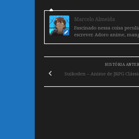
Marcelo Almeida
Fascinado nessa coisa pecul
escrever. Adoro anime, mang
HISTÓRIA ANTE
Suikoden – Anime de JRPG Clássi