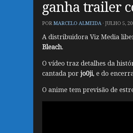
ganha trailer 
POR
MARCELO ALMEIDA
·
JULHO 5, 20
A distribuidora Viz Media lib
Bleach
.
O vídeo traz detalhes da hist
cantada por
jo0ji
, e do encer
O anime tem previsão de estrei