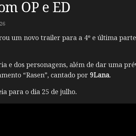
com OP e ED
26
erou um novo trailer para a 4º e última part
ória e dos personagens, além de dar uma pré
ramento “Rasen”, cantado por
9Lana
.
a para o dia 25 de julho.