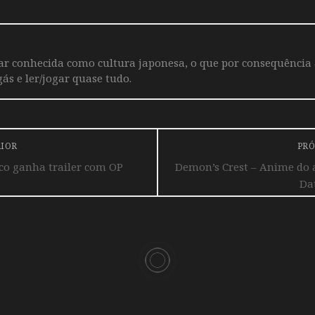
iar conhecida como cultura japonesa, o que por consequência
ás e ler/jogar quase tudo.
RIOR
PRÓ
co ganha trailer com OP
Demon’s Crest – Anime do 
Dat