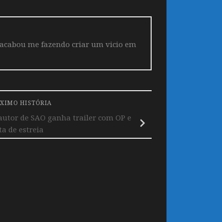
 acabou me fazendo criar um vicio em
XIMO HISTÓRIA
autor de SAO ganha trailer com OP e
a de estreia