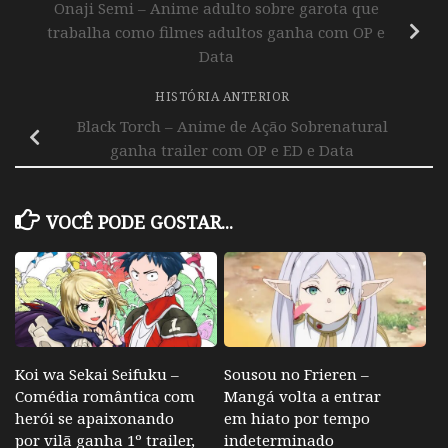
Onaji Semi – Anime adulto sobre garota que
trabalha como filmes adultos ganha com OP e
Data
HISTÓRIA ANTERIOR
Black Torch – Anime de Ação Sobrenatural
ganha trailer com OP e ED e Data
VOCÊ PODE GOSTAR...
Koi wa Sekai Seifuku –
Sousou no Frieren –
Comédia romântica com
Mangá volta a entrar
herói se apaixonando
em hiato por tempo
por vilã ganha 1º trailer,
indeterminado