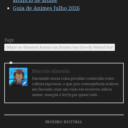
anuncio de anime
Guia de Animes Julho 2026
Tags:
Ushiro no Shoumen Kamui-san (Kamui-San Directly Behind You)
Marcelo Almeida
Fascinado nessa coisa peculiar conhecida como
cultura japonesa, o que por consequência acabou
me fazendo criar um vicio em escrever. Adoro
anime, mangás e ler/jogar quase tudo.
PRÓXIMO HISTÓRIA